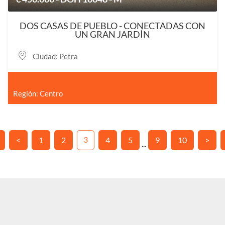
DOS CASAS DE PUEBLO - CONECTADAS CON
UN GRAN JARDÍN
Ciudad: Petra
Región: Centro
3
<
1
2
4
5
9
10
>
...