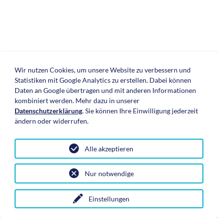
Wir nutzen Cookies, um unsere Website zu verbessern und
Statistiken mit Google Analytics zu erstellen. Dabei können
Daten an Google übertragen und mit anderen Informationen
kombiniert werden. Mehr dazu in unserer
Copyright (c) 2026 Mallorca-Immobilien.com
Datenschutzerklärung
. Sie können Ihre Einwilligung jederzeit
ändern oder widerrufen.
Imprint
Privacy Policy
Partner
Alle akzeptieren
Nur notwendige
★
0
Einstellungen