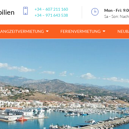
+34 – 607 211 160
Mon - Fri: 9:0
ilien
+34 – 971 643 538
Sa - Son: Nac
LANGZEITVERMIETUNG
FERIENVERMIETUNG
NEUB